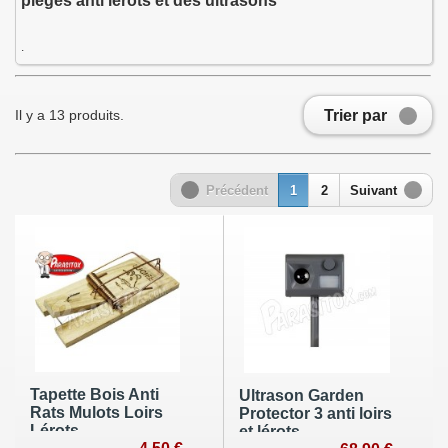
pieges anti lerots et des ultrasons
.
Trier par
Il y a 13 produits.
Précédent
1
2
Suivant
Tapette Bois Anti
Ultrason Garden
Rats Mulots Loirs
Protector 3 anti loirs
Lérots
et lérots