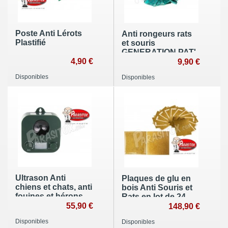
Poste Anti Lérots
Anti rongeurs rats
Plastifié
et souris
GENERATION PAT'
4,90 €
9,90 €
Disponibles
Disponibles
Ultrason Anti
Plaques de glu en
chiens et chats, anti
bois Anti Souris et
fouines et hérons,
Rats en lot de 24 -
anti lapins et
55,90 €
soit 48 pièces
148,90 €
renards Garden
Disponibles
Disponibles
Protector Solaire