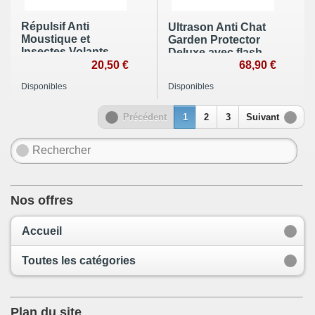
Répulsif Anti
Ultrason Anti Chat
Moustique et
Garden Protector
Insectes Volants
Deluxe avec flash
sur 20m² Inzzzector
20,50 €
68,90 €
2
Disponibles
Disponibles
Précédent
1
2
3
Suivant
Nos offres
Accueil
Toutes les catégories
Plan du site