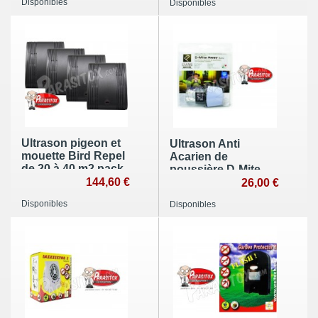
Disponibles
Disponibles
Ultrason pigeon et
Ultrason Anti
mouette Bird Repel
Acarien de
de 20 à 40 m2 pack
poussière D-Mite
de 4
144,60 €
Away sur secteur
26,00 €
Disponibles
Disponibles