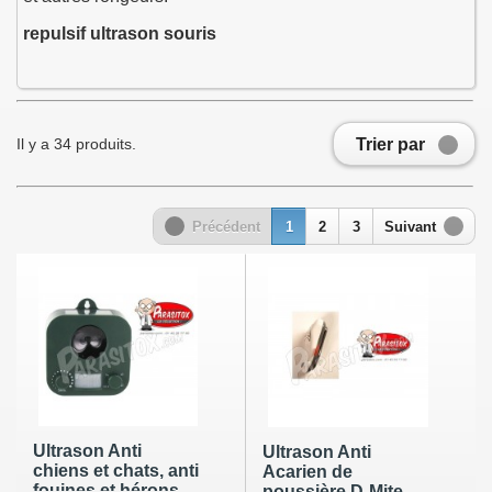
repulsif ultrason souris
Trier par
Il y a 34 produits.
Précédent
1
2
3
Suivant
Ultrason Anti
Ultrason Anti
chiens et chats, anti
Acarien de
fouines et hérons,
poussière D-Mite