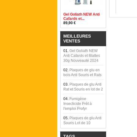
Gel Goliath NEW Anti
Cafards et...
89,90 €
MEILLEURES
VENTES
01.
Gel Goliath NEW
Anti Cafards et Blattes
30g Nouveauté 2024
02.
Plaques de glu en
bois Anti Souris et Rats
03.
Plaques de glu Anti
Rat et Souris en lot de 2
04.
Fumigène
Insecticide Prêt à
l'emploi Profyr
05.
Plaques de glu Anti
Souris Lot de 10
TAGS