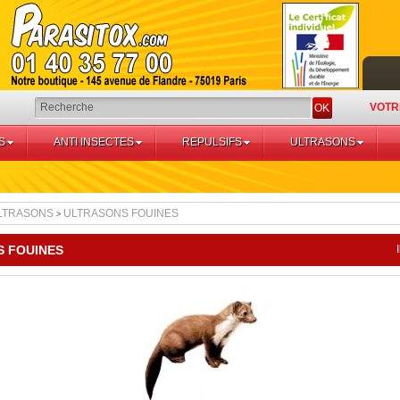
VOTR
OK
S
ANTI INSECTES
REPULSIFS
ULTRASONS
LTRASONS
ULTRASONS FOUINES
>
 FOUINES