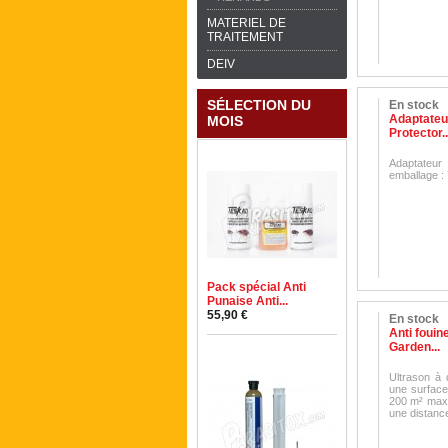
MATERIEL DE
TRAITEMENT
DEIV
SÉLECTION DU
En stock
Adaptateu
MOIS
Protector..
Adaptateur
emballage :
Pack spécial Anti
Punaise Anti...
55,90 €
En stock
Anti fouin
Garden...
Ultrason à
une surface
200 m² maxi
une distan