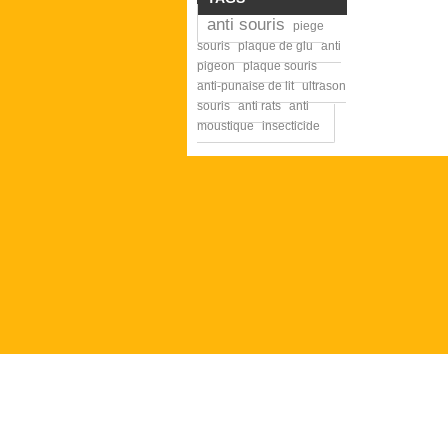
anti souris
piege
souris
plaque de glu
anti
pigeon
plaque souris
anti-punaise de lit
ultrason
souris
anti rats
anti
moustique
insecticide
INFORMATION
MON COM
Contactez-nous
Mes comm
Livraison
Mes avoirs
Mentions légales
Mes adres