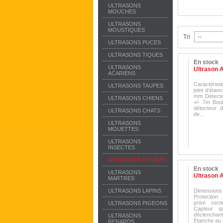
ULTRASONS
MOUCHES
ULTRASONS
MOUSTIQUES
Tri
ULTRASONS PUCES
ULTRASONS TIQUES
En stock
ULTRASONS
Ultrason An
ACARIENS
Caractérist
ULTRASONS TAUPES
joint d’étan
mm Détecte
ULTRASONS CHIENS
+/- 7m Bout
détecteur 
ULTRASONS CHATS
de...
ULTRASONS
MOUETTES
ULTRASONS
INSECTES
ULTRASONS FOUINES
En stock
ULTRASONS
Ultrason A
MARTRES
ULTRASONS LAPINS
Dimensions
Protection 
prise sect
ULTRASONS PIGEONS
Capteur q
déclenchan
ULTRASONS
Etanche au 
RENARDS