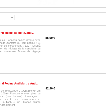
ti chiens et chats, anti...
55,90 €
iques :Panneau solaire intégré avec
chéité Diamètre du Haut parleur : 51
ur de mouvement : 120 ° jusqu’à
on de réglage de la sensibilité du
de mouvement Bouton de réglage
nti Fouine Anti Martre Anti...
82,90 €
 de l'emballage : 17.5x19.5x9 cm
: 200m² Fonctionne avec piles ou
eur (non inclues) Avantages :
ui détecte les mouvements et
t un flash et un ultrason adapté
ruissellement