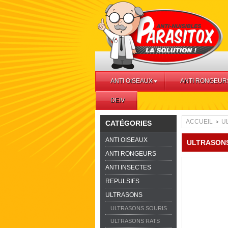
ANTI OISEAUX
ANTI RONGEUR
DEIV
ACCUEIL
U
CATÉGORIES
>
ANTI OISEAUX
ULTRASONS
ANTI RONGEURS
ANTI INSECTES
REPULSIFS
ULTRASONS
ULTRASONS SOURIS
ULTRASONS RATS