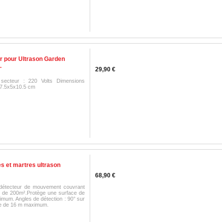
r pour Ultrason Garden
.
29,90 €
 secteur : 220 Volts Dimensions
 7.5x5x10.5 cm
es et martres ultrason
68,90 €
 détecteur de mouvement couvrant
 de 200m².Protège une surface de
mum. Angles de détection : 90° sur
ce de 16 m maximum.