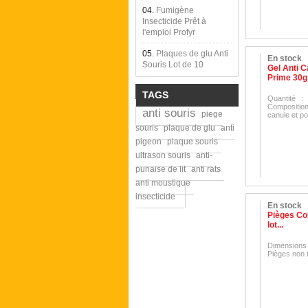
04.
Fumigène
Insecticide Prêt à
l'emploi Profyr
05.
Plaques de glu Anti
En stock
Souris Lot de 10
Gel Anti C
Prime 30g
TAGS
Quantité :
Composition
anti souris
piege
canule et p
souris
plaque de glu
anti
pigeon
plaque souris
ultrason souris
anti-
punaise de lit
anti rats
anti moustique
insecticide
En stock
Pièges Col
lot...
Dimensions
Pièges non t