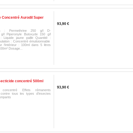
e Concentré Aurodil Super
93,90 €
on : Permethrine 250 g/l D-
0 g/l Piperonyle Butoxyde 150 g/l
 Liquide jaune paille Quantité :
lation : Concentré émulsionnable
 l'intérieur : 100ml dans 5 litres
100m² Dosage...
secticide concentré 500ml
93,90 €
de concentré Effets rémanents
contre tous les types d'insectes
 rampants