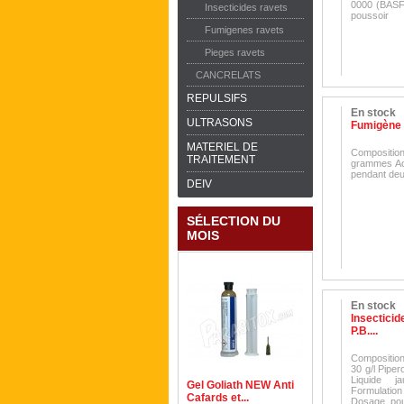
0000 (BASF
Insecticides ravets
poussoir
Fumigenes ravets
Pieges ravets
CANCRELATS
REPULSIFS
En stock
ULTRASONS
Fumigène I
MATERIEL DE
Compositi
TRAITEMENT
grammes Act
pendant deu
DEIV
SÉLECTION DU
MOIS
En stock
Insecticid
P.B....
Composition 
30 g/l Pipe
Liquide j
Gel Goliath NEW Anti
Formulati
Cafards et...
Dosage pour