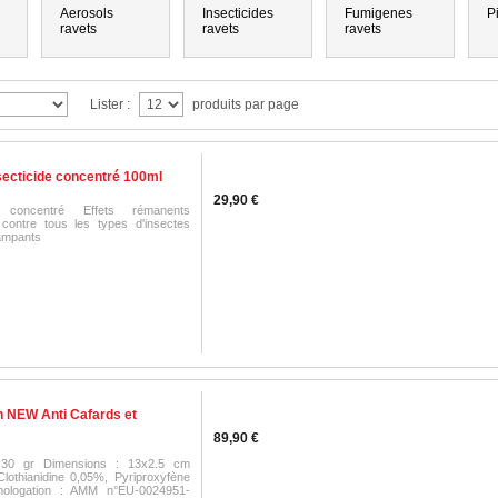
Aerosols
Insecticides
Fumigenes
P
ravets
ravets
ravets
Lister :
produits par page
secticide concentré 100ml
29,90 €
de concentré Effets rémanents
contre tous les types d'insectes
rampants
PRIX RÉDUIT !
h NEW Anti Cafards et
89,90 €
 30 gr Dimensions : 13x2.5 cm
lothianidine 0,05%, Pyriproxyfène
ologation : AMM n°EU-0024951-