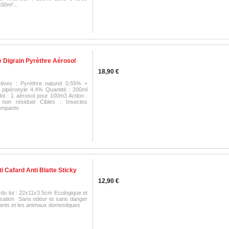
100m²...
e Digrain Pyrèthre Aérosol
18,90 €
tives : Pyrèthre naturel 0.55% +
 pipéronyle 4.4% Quantité : 200ml
oi : 1 aérosol pour 100m3 Action :
 non résiduel Cibles : Insectes
rampants
i Cafard Anti Blatte Sticky
12,90 €
du lot : 22x11x3.5cm Ecologique et
ilisation Sans odeur et sans danger
fants et les animaux domestiques