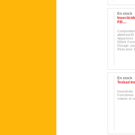
En stock
Insecticid
P.B....
Compositi
allethrine3
Apparence :
500ml Formu
Dosage pour
d'eau pour 
En stock
Teskad In
Insectici
Fonctionne 
volants et