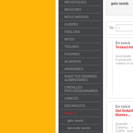
MOUSTIQUES
gels ravets
MOUCHES
MOUCHERONS
GUEPES
Tri
FRELONS
MITES
En stock
TEIGNES
Teskad In
FOURMIS
Insectici
Fonctionne 
ACARIENS
volants et 
ARAIGNEES
INSECTES DENREES
ALIMENTAIRES
CHENILLES
PROCESSIONNAIRES
LIMACES
ESCARGOTS
En stock
Gel Goliat
RAVETS
Blattes...
gels ravets
Quantité :
Contenu : C
Aerosols ravets
0,05% Hom