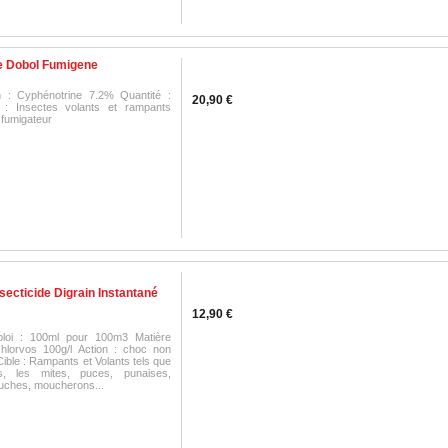
de Dobol Fumigene
n : Cyphénotrine 7.2% Quantité :
20,90 €
 : Insectes volants et rampants
n fumigateur
secticide Digrain Instantané
12,90 €
loi : 100ml pour 100m3 Matière
chlorvos 100g/l Action : choc non
ible : Rampants et Volants tels que
s, les mites, puces, punaises,
uches, moucherons...