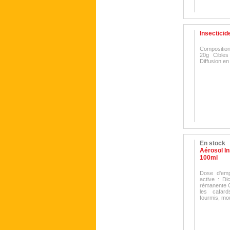
Insectici
Compositio
20g Cibles
Diffusion e
En stock
Aérosol In
100ml
Dose d'emp
active : Di
rémanente C
les cafard
fourmis, mo