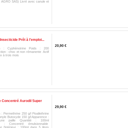
 AGRO SAS) Livré avec canule et
nsecticide Prêt à l'emploi...
20,90 €
on : Cyphénotrine Poids : 200
ion : choc et non rémanente Actif
x à trois mois
e Concentré Aurodil Super
29,90 €
: Permethrine 250 g/l Pioallethrine
ronyle Butoxyde 150 g/l Apparence :
aune paille Quantité : 100ml
on : Concentré émulsionnable
 l'intérieur : 100ml dans 5 litres