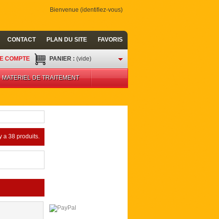
Bienvenue (
identifiez-vous
)
CONTACT
PLAN DU SITE
FAVORIS
E COMPTE
PANIER :
(vide)
MATERIEL DE TRAITEMENT
 y a 38 produits.