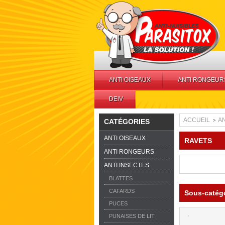
ANTI OISEAUX
ANTI RONGEUR
DEIV
ACCUEIL
AN
CATÉGORIES
>
ANTI OISEAUX
RAVETS
ANTI RONGEURS
ANTI INSECTES
BLATTES
CAFARDS
Sous-catég
PUCES
PUNAISES DE LIT