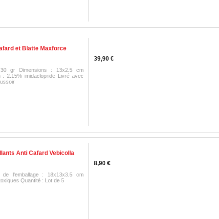
afard et Blatte Maxforce
39,90 €
 30 gr Dimensions : 13x2.5 cm
 : 2.15% imidaclopride Livré avec
oussoir
lants Anti Cafard Vebicolla
8,90 €
 de l'emballage : 18x13x3.5 cm
oxiques Quantité : Lot de 5