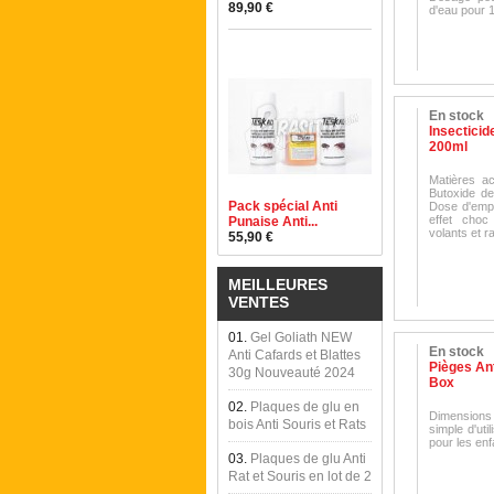
89,90 €
d'eau pour 
En stock
Insecticid
200ml
Matières ac
Butoxide de
Pack spécial Anti
Dose d'empl
effet choc
Punaise Anti...
volants et 
55,90 €
MEILLEURES
VENTES
01.
Gel Goliath NEW
En stock
Anti Cafards et Blattes
Pièges Ant
30g Nouveauté 2024
Box
02.
Plaques de glu en
Dimensions 
bois Anti Souris et Rats
simple d'ut
pour les en
03.
Plaques de glu Anti
Rat et Souris en lot de 2