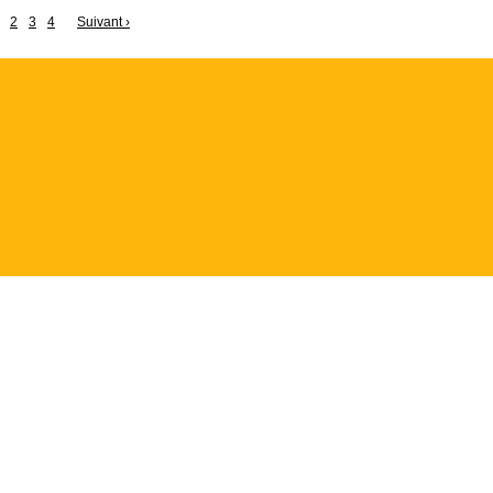
2
3
4
Suivant
›
PTE
NOUS SUIVRE
andes
Facebook
Twitter
ses
RSS
ations personnelles
e réduction
ffiliation parasitox
-
PrestaShop
™