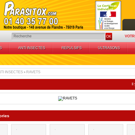
VOTR
OK
S
ANTI INSECTES
REPULSIFS
ULTRASONS
TI INSECTES
RAVETS
>
Il
ories