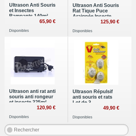
Ultrason Anti Souris
Ultrason Anti Souris
et Insectes
Rat Tique Puce
Rampants 140m²
Araignée Insecte
65,90 €
Rampant 280m² lot
125,90 €
de 2
Disponibles
Disponibles
Ultrason anti rat anti
Ultrason Répulsif
souris anti rongeur
anti souris et rats
et insecte 325m²
Lot de 3
120,90 €
49,90 €
Disponibles
Disponibles